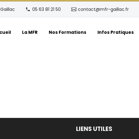
Gaillac
05 63 81 21 50
contact@mfr-gaillac.fr
cueil
La MFR
Nos Formations
Infos Pratiques
LIENS UTILES