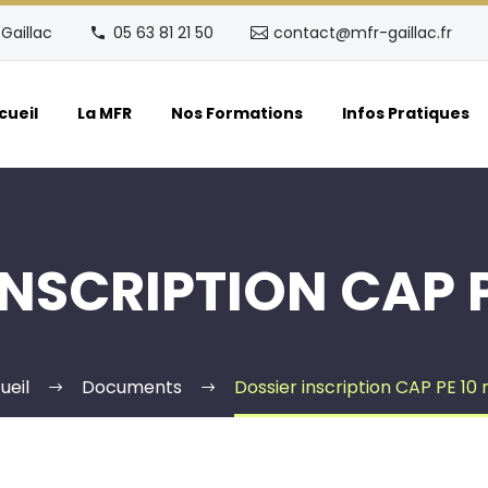
Gaillac
05 63 81 21 50
contact@mfr-gaillac.fr
cueil
La MFR
Nos Formations
Infos Pratiques
INSCRIPTION CAP P
ueil
Documents
Dossier inscription CAP PE 10 