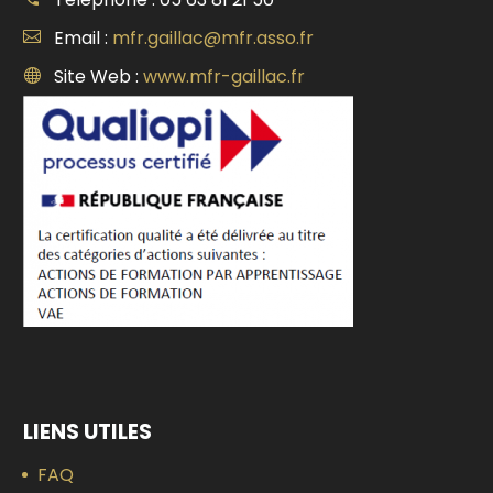
Email :
mfr.gaillac@mfr.asso.fr
Site Web :
www.mfr-gaillac.fr
LIENS UTILES
FAQ