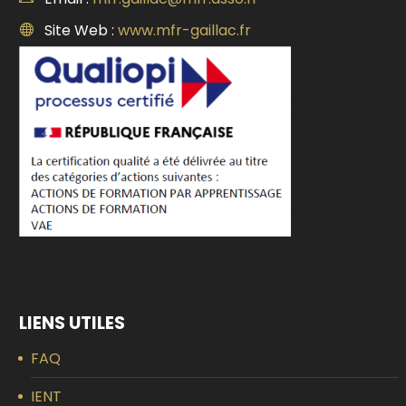
Site Web :
www.mfr-gaillac.fr
LIENS UTILES
FAQ
IENT