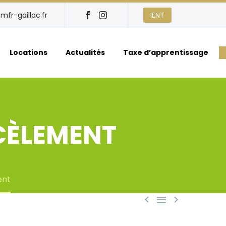
mfr-gaillac.fr
IENT
Locations
Actualités
Taxe d’apprentissage
CÈLEMENT
ent


