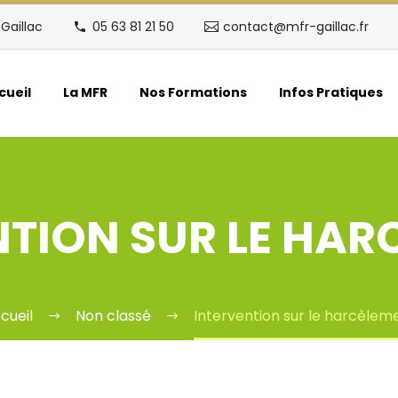
Gaillac
05 63 81 21 50
contact@mfr-gaillac.fr
cueil
La MFR
Nos Formations
Infos Pratiques
NTION SUR LE HAR
cueil
Non classé
Intervention sur le harcèlem