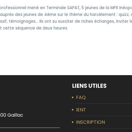
 professionnel mené en Terminale SAPAT, 5 jeunes de la MFR Inéopo
uprès des jeunes de 4ème sur le thème du harcèlement : quizz, s
essif, témoignages… Ils ont su susciter de riches échanges, inviter 
nt cette séquence de deux heures.
LIENS UTILES
FAQ
IENT
00 Gaillac
INSCRIPTION