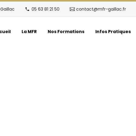
Gaillac
05 63 81 21 50
contact@mfr-gaillac.fr
cueil
La MFR
Nos Formations
Infos Pratiques